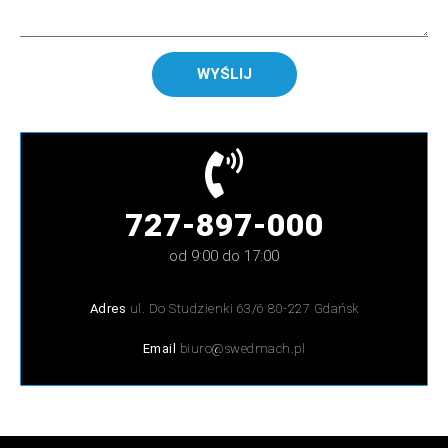
WYŚLIJ
727-897-000
od 9:00 do 17:00
Adres
ul. Do Studzienki 63/6 80-227 Gdańsk
Email
biuro@swedmach.pl