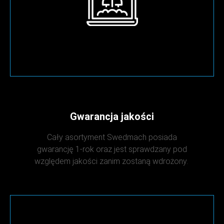
Gwarancja jakości
Cały asortyment Swedmach posiada
gwarancję 1-rok oraz jest sprawdzany pod
względem jakości zanim zostaną wdrożony.