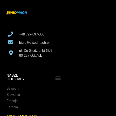
+48 727-897-000
biuro@swedmach.pl
ul. Do Studzienki 63/6
80-227 Gdańsk
NASZE
ODDZIAŁY
Sztaplarki i Podnośniki
Kontenery Samowyładowcze
Wyposażenie Wózków Widłowych
Lewarki i Rolki do Maszyn
Szwecja
Słowenia
Francja
Estonia